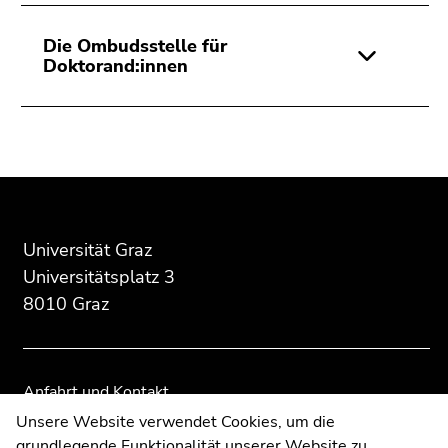
Seitenbereichs.
Zur
Die Ombudsstelle für
Übersicht
Doktorand:innen
der
Seitenbereiche
Beginn
Ende
Ende
des
dieses
dieses
Seitenbereichs:
Seitenbereichs.
Seitenbereichs.
Zusatzinformationen:
Zur
Zur
Universität Graz
Übersicht
Übersicht
Universitätsplatz 3
der
der
8010 Graz
Seitenbereiche
Seitenbereiche
Anfahrt und Kontakt
Kommunikation und Öffentlichkeitsarbeit
Unsere Website verwendet Cookies, um die
grundlegende Funktionalität unserer Website zu
Moodle