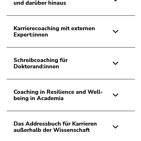
4)
und darüber hinaus
Zu
den
Zusatzinformationen
Karrierecoaching mit externen
(Zugriffstaste
Expert:innen
5)
Zu
den
Schreibcoaching für
Seiteneinstellungen
Doktorand:innen
(Benutzer/Sprache)
(Zugriffstaste
8)
Coaching in Resilience and Well-
Zur
being in Academia
Suche
(Zugriffstaste
9)
Das Addressbuch für Karrieren
Ende
außerhalb der Wissenschaft
dieses