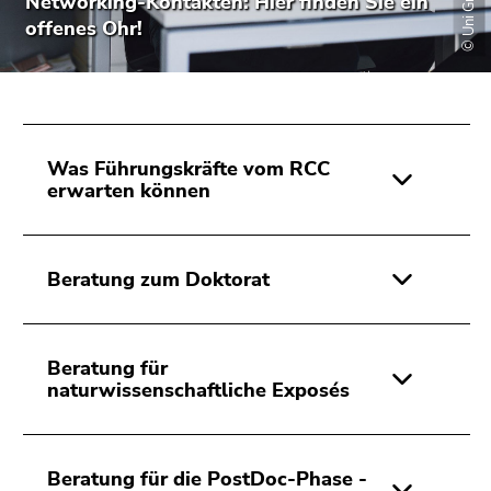
Networking-Kontakten: Hier finden Sie ein
bestätigen
offenes Ohr!
Sie diesen
Link.
Beginn
Zum
des
Inhalt
Seitenbereichs:
(Zugriffstaste
Was Führungskräfte vom RCC
Seitenbereiche:
1)
erwarten können
Zur
Positionsanzeige
(Zugriffstaste
Beratung zum Doktorat
2)
Zur
Hauptnavigation
(Zugriffstaste
Beratung für
naturwissenschaftliche Exposés
3)
Zur
Unternavigation
(Zugriffstaste
Beratung für die PostDoc-Phase -