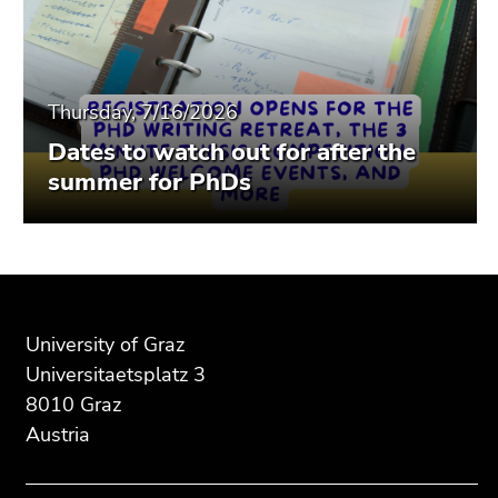
Thursday, 7/16/2026
Dates to watch out for after the
summer for PhDs
Begin
End
End
of
of
of
page
this
this
University of Graz
section:
page
page
Universitaetsplatz 3
Additional
section.
section.
8010 Graz
information:
Go
Go
Austria
to
to
overview
overview