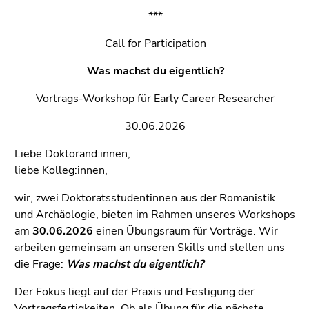
Go
***
to
additional
Call for Participation
information
(Accesskey
Was machst du eigentlich?
5)
Vortrags-Workshop für Early Career Researcher
Go
to
30.06.2026
page
settings
Liebe Doktorand:innen,
(user/language)
liebe Kolleg:innen,
(Accesskey
wir, zwei Doktoratsstudentinnen aus der Romanistik
8)
und Archäologie, bieten im Rahmen unseres Workshops
Go
am
30.06.2026
einen Übungsraum für Vorträge. Wir
to
arbeiten gemeinsam an unseren Skills und stellen uns
search
die Frage:
Was machst du eigentlich?
(Accesskey
9)
Der Fokus liegt auf der Praxis und Festigung der
Vortragsfertigkeiten. Ob als Übung für die nächste