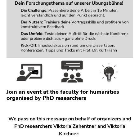
link.
of
page
Begin
Go
sections
of
to
page
contents
section:
(Accesskey
Page
1)
sections:
Go
to
position
marker
(Accesskey
2)
Join an event at the faculty for humanities
Go
organised by PhD researchers
to
main
navigation
We pass on this message on behalf of organizers and
(Accesskey
PhD researchers Viktoria Zehentner
and Viktoria
3)
Kirchner: