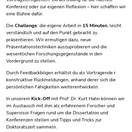
End
Konferenz oder zur eigenen Reflexion – hier schaffen wir
of
eine Bühne dafür.
this
page
Die
Challenge
: die eigene Arbeit in
15 Minuten
, leicht
section.
verständlich und auf den Punkt gebracht zu
Go
präsentieren. Wir ermutigen dazu, neue
to
Präsentationstechniken auszuprobieren und die
overview
wesentlichen Forschungsgegenstände in den
of
Vordergrund zu stellen.
page
sections
Durch Feedbackbögen erhältst du als Vortragende:r
konstruktive Rückmeldungen, anhand derer sich die
persönlichen Fähigkeiten weiterentwickeln.
In unserem
Kick-Off
mit Prof. Dr. Kurt Hahn können wir
im Austausch mit ihm als erfahrenem Forscher und
Supervisor Fragen rund um die Dissertation und
Konferenzen stellen und Tipps und Tricks zur
Doktoratszeit sammeln.