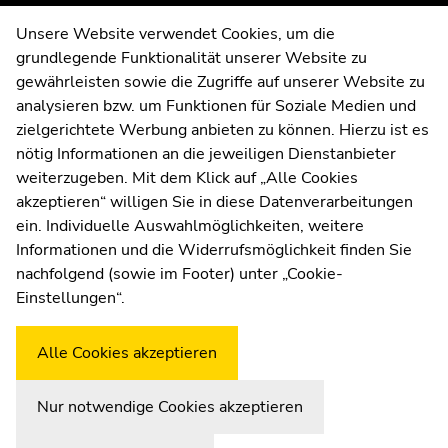
of
of
page
page
Contact
Unsere Website verwendet Cookies, um die
sections
sections
grundlegende Funktionalität unserer Website zu
Web Editors
gewährleisten sowie die Zugriffe auf unserer Website zu
Moodle
analysieren bzw. um Funktionen für Soziale Medien und
UNIGRAZonline
zielgerichtete Werbung anbieten zu können. Hierzu ist es
Imprint
nötig Informationen an die jeweiligen Dienstanbieter
Data Protection Declaration
weiterzugeben. Mit dem Klick auf „Alle Cookies
Accessibility Declaration
akzeptieren“ willigen Sie in diese Datenverarbeitungen
ein. Individuelle Auswahlmöglichkeiten, weitere
Informationen und die Widerrufsmöglichkeit finden Sie
nachfolgend (sowie im Footer) unter „Cookie-
Weatherstation
Uni Graz
Einstellungen“.
Alle Cookies akzeptieren
Nur notwendige Cookies akzeptieren